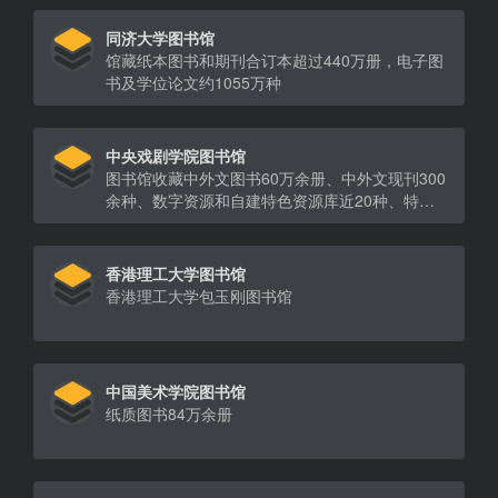
同济大学图书馆
馆藏纸本图书和期刊合订本超过440万册，电子图
书及学位论文约1055万种
中央戏剧学院图书馆
图书馆收藏中外文图书60万余册、中外文现刊300
余种、数字资源和自建特色资源库近20种、特色
音像视频资源1万余种、民国时期唱片5000余张、
线装古籍及民国时期图书6万余册、舞台剧照及演
出说明书20万余份。
香港理工大学图书馆
香港理工大学包玉刚图书馆
中国美术学院图书馆
纸质图书84万余册