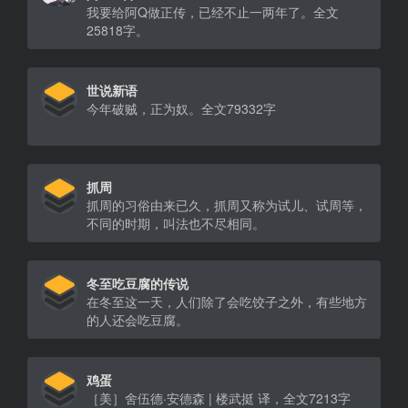
我要给阿Q做正传，已经不止一两年了。全文
25818字。
世说新语
今年破贼，正为奴。全文79332字
抓周
抓周的习俗由来已久，抓周又称为试儿、试周等，
不同的时期，叫法也不尽相同。
冬至吃豆腐的传说
在冬至这一天，人们除了会吃饺子之外，有些地方
的人还会吃豆腐。
鸡蛋
［美］舍伍德·安德森 | 楼武挺 译，全文7213字