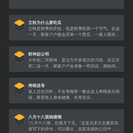
立秋为什么要吃瓜
立秋是秋季的开始，也是秋季的第一个节气。在这
一天，家家户户都会买来一个西瓜，一家人围坐在
一起吃西瓜，称作“啃秋”，也叫“咬秋”“抢秋膘”，
寓意啃掉余夏的暑气，啃掉秋老虎，迎接凉爽丰收
的秋季。
财神赵公明
大年初二拜财神，是北方许多地方的习俗。在正月
初二这一天，家家户户会准备一些供品，例如鸡鸭
鱼肉、水果、糕点等，祭祀财神。
寿桃送母
老人过生日时，子女等晚辈一般会送上寿桃表示祝
福，希望老人身体健康、长寿安乐。
八月十八观钱塘潮
“八月十八潮，壮观天下无。”这是北宋大文豪苏东
坡写下的诗句，可以看出，在苏东坡的心目中，钱