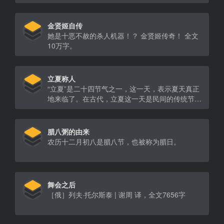
塘潮是无比壮观的。千百年来，不知有多少人为钱
塘潮的壮观景象所震撼。每年的中秋节前后，是观
赏钱塘潮的最佳时机，各地的人们纷纷赶来观赏这
金贤姬自传
种壮美的自然景观。据说，观钱塘潮习俗最早开始
她是十恶不赦的杀人机器！？ 金贤姬传奇！ 全文
于汉朝，在唐宋的时候，达到了兴盛。后来，观钱
10万字。
塘潮的习俗一直流传至今。
立夏称人
“立夏”是二十四节气之一，这一天，表示夏天真正
地来临了。在古代，立夏这一天是民间的传统节
日，称为“立夏节”。
腊八粥的由来
农历十二月初八是腊八节，也被称为腊日。
舞会之后
［俄］列夫·托尔斯泰 | 谢周 译，全文7656字