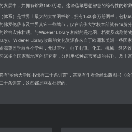
的发展中，共拥有馆藏1500万卷。这些蕴藏思想智慧的综合性的馆
（体系）是世界上最大的大学图书馆，拥有1500多万册图书；包括
佛罗伦萨市及世界其它一些城市，仅在哈佛大学校本部就有49所分馆。其中
舍宏伟壮观。与Widener Library 相邻的是地图、档案及戏剧博物馆，
 Library)。Widener Library收藏的文化资源多来自于欧洲
资源覆盖学校各个学科，尤以医学、电子电讯、化工、机械、经济管
区60多个国家和地区的研究室，分别用45种语言著成的书刊、及丰
直有“哈佛大学图书馆有二十条训言”，甚至有作者曾经出版图书《
二十条训言，这些都是网友杜撰的。