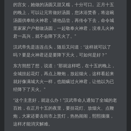
的宫女，她做的汤圆又甜又糯，十分可口。正月十五
的晚上，可以让元宵做好汤圆，您沐浴焚香，将这碗
汤圆供奉给火神君，请他品尝，再传令下去，命令城
里家家户户都做汤圆，一起敬奉火神君，没准儿火神
君一高兴，就不会降下天火了。”
汉武帝先是连连点头，随后又问道：“这样就可以了
吗？要是火神君还是要降下天火，可如何是好？”
东方朔想了想，说道：“那就这样吧，在十五的晚上，
全城挂起花灯，再点上鞭炮，放起烟火，这样看起来
就好像满城大火一样，也能瞒过火神君，让他以为已
经降下了天火。”
“这个主意好，就这么办！”汉武帝命人通知了全城的老
百姓，在正月十五的夜里，要挂花灯、放烟火、点鞭
炮，大家还要去街市上赏灯，热热闹闹，熙熙攘攘，
这样才能消灾解难。