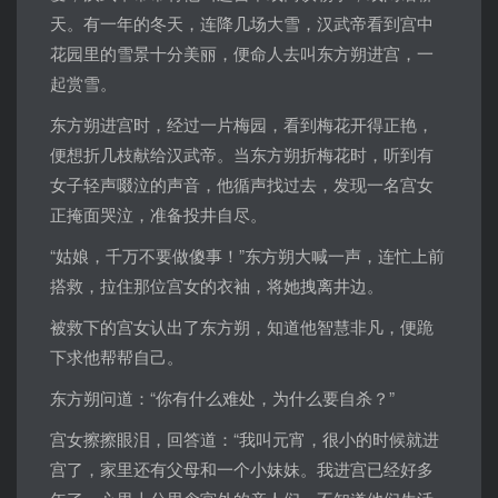
天。有一年的冬天，连降几场大雪，汉武帝看到宫中
花园里的雪景十分美丽，便命人去叫东方朔进宫，一
起赏雪。
东方朔进宫时，经过一片梅园，看到梅花开得正艳，
便想折几枝献给汉武帝。当东方朔折梅花时，听到有
女子轻声啜泣的声音，他循声找过去，发现一名宫女
正掩面哭泣，准备投井自尽。
“姑娘，千万不要做傻事！”东方朔大喊一声，连忙上前
搭救，拉住那位宫女的衣袖，将她拽离井边。
被救下的宫女认出了东方朔，知道他智慧非凡，便跪
下求他帮帮自己。
东方朔问道：“你有什么难处，为什么要自杀？”
宫女擦擦眼泪，回答道：“我叫元宵，很小的时候就进
宫了，家里还有父母和一个小妹妹。我进宫已经好多