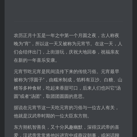
农历正月十五是一年之中第一个月圆之夜，古人称夜
晚为“宵”，所以这一天又被称为元宵节。在这一天，人
们会结伴出门，上街游玩，庆祝大地回春，祝福亲友
在新的一年喜乐安康。
元宵节吃元宵是民间流传下来的传统习俗。元宵最早
被称为“浮圆子”，由糯米制成，馅料有豆沙、白糖、山
楂等多种食材，吃起来香甜可口，后来人们也叫它“汤
圆”或者“汤团”，取团团圆圆的意思。
据说在元宵节这一天吃元宵的习俗与一位古人有关，
他就是汉武帝时期的一位大臣东方朔。
东方朔机智善良，又十分风趣幽默，深得汉武帝的喜
爱，汉武帝常常将他叫进宫中或商议朝事，或闲话聊