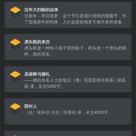
过年大扫除的由来
过新年，辞旧迎新，这个节日是我们传统的团圆节，为
了迎接新年的到来，人们会提前很多天做许多的准备，
其中一项便是大扫除。
虎头鞋的来历
虎头鞋是一种给小孩子穿的鞋子，鞋头是一个虎头的模
样，因此得名。
圣诞树与婚礼
——摘自佚名人士的笔记［俄］陀思妥耶夫斯基 | 侯昌
丽 译，全文5280字。
陪衬人
［法］埃米尔·左拉 | 张英伦 译，全文4528字。