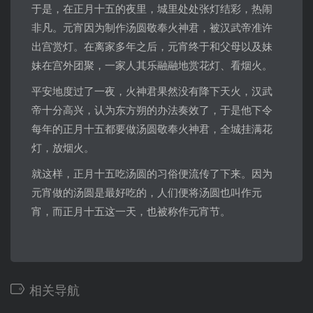
于是，在正月十五的夜里，城里处处张灯结彩，热闹
非凡。元宵因为制作汤圆敬奉火神君，被汉武帝准许
出宫赏灯。在离家多年之后，元宵终于和父母以及妹
妹在宫外团聚，一家人其乐融融地赏花灯、看烟火。
平安地度过了一夜，火神君果然没有降下天火，汉武
帝十分高兴，认为东方朔的办法奏效了，于是他下令
每年的正月十五都要做汤圆敬奉火神君，全城挂满花
灯，放烟火。
就这样，正月十五吃汤圆的习俗便流传了下来。因为
元宵做的汤圆是最好吃的，人们便将汤圆也叫作元
宵，而正月十五这一天，也被称作元宵节。
相关导航