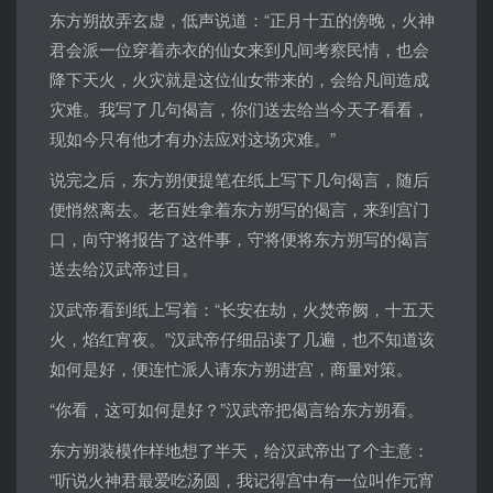
东方朔故弄玄虚，低声说道：“正月十五的傍晚，火神
君会派一位穿着赤衣的仙女来到凡间考察民情，也会
降下天火，火灾就是这位仙女带来的，会给凡间造成
灾难。我写了几句偈言，你们送去给当今天子看看，
现如今只有他才有办法应对这场灾难。”
说完之后，东方朔便提笔在纸上写下几句偈言，随后
便悄然离去。老百姓拿着东方朔写的偈言，来到宫门
口，向守将报告了这件事，守将便将东方朔写的偈言
送去给汉武帝过目。
汉武帝看到纸上写着：“长安在劫，火焚帝阙，十五天
火，焰红宵夜。”汉武帝仔细品读了几遍，也不知道该
如何是好，便连忙派人请东方朔进宫，商量对策。
“你看，这可如何是好？”汉武帝把偈言给东方朔看。
东方朔装模作样地想了半天，给汉武帝出了个主意：
“听说火神君最爱吃汤圆，我记得宫中有一位叫作元宵