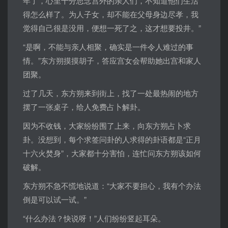
年了，心里十分思念宫外的亲人们，不知道他们生活
得怎么样了。为人子女，却不能在父母身边尽孝，我
觉得自己很是没用，便想一死了之，这才想要投井。”
“是啊，不能与亲人相聚，确实是一件令人难过的事
情。”东方朔摸摸胡子，答应宫女会帮助她出宫和家人
团聚。
过了几天，东方朔来到街上，找了一处最热闹的地方
摆了一张桌子，给人免费占卜解卦。
因为不收钱，大家纷纷围了上来，向东方朔占卜求
卦。没想到，每个求签问卦的人求得的卦语都是“正月
十六火焚身”，大家都十分害怕，连忙问东方朔该如何
破解。
东方朔不急不慌地说道：“大家不要担心，我有个办法
倒是可以试一试。”
“什么办法？快说呀！”人们纷纷竖起耳朵。