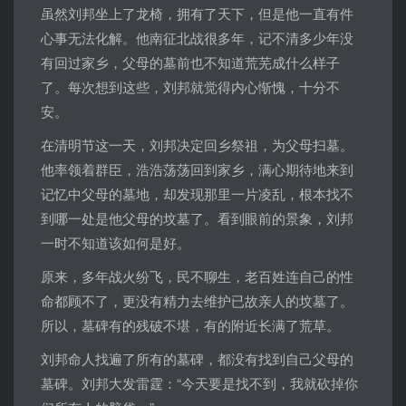
虽然刘邦坐上了龙椅，拥有了天下，但是他一直有件
心事无法化解。他南征北战很多年，记不清多少年没
有回过家乡，父母的墓前也不知道荒芜成什么样子
了。每次想到这些，刘邦就觉得内心惭愧，十分不
安。
在清明节这一天，刘邦决定回乡祭祖，为父母扫墓。
他率领着群臣，浩浩荡荡回到家乡，满心期待地来到
记忆中父母的墓地，却发现那里一片凌乱，根本找不
到哪一处是他父母的坟墓了。看到眼前的景象，刘邦
一时不知道该如何是好。
原来，多年战火纷飞，民不聊生，老百姓连自己的性
命都顾不了，更没有精力去维护已故亲人的坟墓了。
所以，墓碑有的残破不堪，有的附近长满了荒草。
刘邦命人找遍了所有的墓碑，都没有找到自己父母的
墓碑。刘邦大发雷霆：“今天要是找不到，我就砍掉你