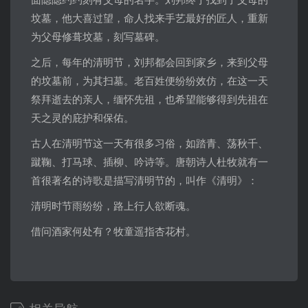
坟墓，他大喜过望，命人找来手艺最好的匠人，重新
为父母修葺坟墓，刻写墓碑。
之后，每年的清明节，刘邦都会回到家乡，来到父母
的坟墓前，为其扫墓。老百姓便纷纷效仿，在这一天
祭拜逝去的亲人，缅怀先祖，也希望能够得到先祖在
天之灵的庇护和保佑。
古人在清明节这一天有很多习俗，如踏青、荡秋千、
蹴鞠、打马球、插柳、吟诗等。唐朝诗人杜牧就有一
首很著名的诗歌是描写清明节的，叫作《清明》：
清明时节雨纷纷，路上行人欲断魂。
借问酒家何处有？牧童遥指杏花村。
相关导航