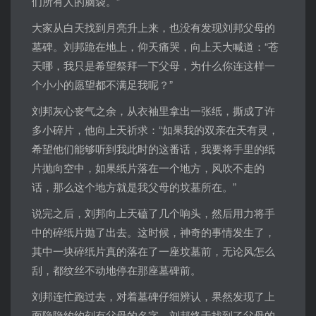
们所有人的脑袋。”
大家从白天找到月亮升上来，也没有发现刘邦父母的
墓碑。刘邦跪在地上，仰天痛哭，向上天大喊道：“苍
天哪，我只是希望祭拜一下父母，为什么你连这样一
个小小的愿望都不满足我呢？”
刘邦灰心丧气之余，从衣袖里拿出一张纸，撕成了许
多小碎片，他向上天祈求：“如果我的双亲在天有灵，
希望他们能够听到我此时的这番话，我要将手里的纸
片抛向空中，如果纸片落在一个地方，风吹不走的
话，那么这个地方就是我父母的坟墓所在。”
说完之后，刘邦向上天磕了几个响头，然后用力将手
中的碎纸片抛了出去。这时候，神奇的事情发生了，
其中一块碎纸片真的落在了一座坟墓前，无论风怎么
刮，都纹丝不动地停在那座墓碑前。
刘邦连忙跑过去，对着墓碑仔细辨认，果然发现了上
面隐隐约约刻有父母的名字。刘邦终于找到了父母的