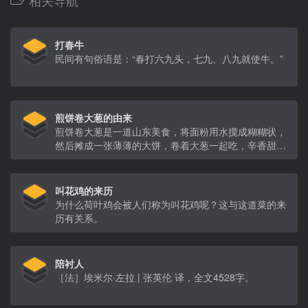
打春牛
民间有句俗语是：“春打六九头，七九、八九就使牛。”
煎饼卷大葱的由来
煎饼卷大葱是一道山东美食，将面粉用水搅成糊糊状，
然后摊成一张薄薄的大饼，卷着大葱一起吃，辛香甜
辣，又好吃又开胃。这道美食是如何来的呢？这其实与
一个动人的爱情故事有关。
叫花鸡的来历
为什么荷叶鸡会被人们称为叫花鸡呢？这与这道菜的来
历有关系。
陪衬人
［法］埃米尔·左拉 | 张英伦 译，全文4528字。