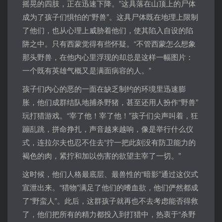
摇晃的四肢，正在迅速下降。”这具落在山顶上的尸体
成为了孩子们惧怕的“野兽”。这具尸体既在地理上限制
了他们，也从心理上威胁着他们，使其陷入自设的陷
阱之中。只有西蒙觉得有些怀疑。“不管西蒙怎么想象
那头野兽，在他内心里浮现的却总是这样一幅图片：
一个既有英雄气概又是满面病容的人。”
孩子们内心的恶的一面在缺乏制约的环境里迅速膨
胀，他们成群结队地捕杀野猪，甚至还用人扮作“野兽”
玩打猎游戏。“宰了他！宰了他！”孩子们尖声叫着，狂
蹦乱跳，拼命挣扎，声音越来越响，像是举行什么仪
式，连拉尔夫也忍不住去“拧一把此刻没有防卫能力的
褐色的肉，紧拧和加以伤害的欲望主宰了一切。”
这时候，他们人格最底层、最兽性的“暗影”通过这仪式
宣泄出来。“猎物”满足了他们的嗜血欲，他们俨然都成
了“野蛮人”。此后，这群孩子就再也不去考虑能否得救
了，他们把所有的精力都投入到打猎中，热衷于“杀野