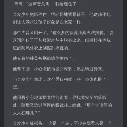
“等等。”这声音又叫，“我给缠住了。”
金发少年把脚停住，很轻松地紧紧袜子。他这动作此
刻让人觉得这孩子好象是在老家一样。
那个声音又叫开了。“这么多的藤蔓我真没法摆脱。”说
这话的孩子正从矮灌木丛中脱身出来，细树枝在他肮
脏的防风外衣上刮擦刮擦直响。
他光着的膝盖被荆棘缠住擦伤了。
他弯下腰，小心谨慎地拨开棘刺，然后转过身来。
与金发少年相比，这个男孩稍矮一些，身体也胖了一
些。
他用脚小心地试探着往前走着，寻找着安全的落脚
处，随后又透过厚厚的眼镜往上瞧瞧。“那个带话筒的
大人在哪儿？”
金发少年摇摇头。“这是一个岛，至少在我看来是一个