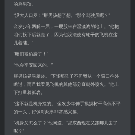
的胖男孩。
“没大人口罗！”胖男孩想了想。“那个驾驶员呢？”
金发少年两腿一屈，一屁股坐在湿漉漉的地上。“他把
咱们投下后就走了，因为他没法使有轮子的飞机在这
儿着陆。”
“咱们被偷袭了！”
“他会平安回来的。”
胖男孩晃晃脑袋。“下降那阵子不但我从一个窗口往外
瞧过，而且我看见飞机的其他部分直朝外喷火。”他上
下打量着孤岩。
“这不就是机身撞的。”金发少年伸手摸摸树干高低不平
的一头，好像对此事非常感兴趣。
“机身又怎么了？”他问道。“那东西现在又跑哪儿去了
呢？”