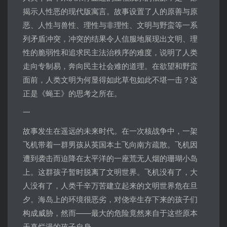
揭示人性恶的现代版寓言。故事设置了人的原善与原
恶、人性与兽性、理性与非理性、文明与野蛮等一系
列矛盾冲突，冲突的结果令人信服地展现出文明、理
性的脆弱性和追求民主法治秩序的难度，说明了人类
走向专制易，奔向民主社会难的道理。在欲望和野蛮
面前，人类文明为何显得如此草包如此不堪一击？这
正是《蝇王》的思考之所在。
一
故事发生在遥远的未来时代。在一次核战争中，一架
飞机带着一群男孩从英国本土飞向南方疏散。飞机因
遭到袭击而迫降在太平洋的一座荒无人烟的珊瑚小岛
上。这群孩子暂时脱离了文明世界。飞机没有了，大
人没有了，人类千辛万苦建立起来的文明世界危在旦
夕。海岛上的环境很恶劣，对侥幸生存下来的孩子们
构成威胁，然而——最大的危险竟然来自于这些原本
天真烂漫的孩子自身。