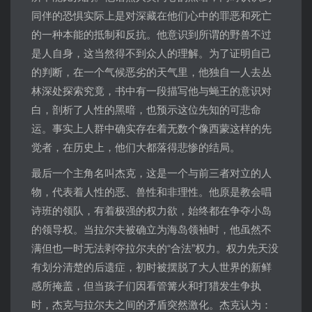
同伴的恐惧实际上是对深藏在他们心中的罪恶和死亡
的一种本能的抵制和反抗。他意识到所谓的野兽不过
是人自身，这当然得不到众人的理解。为了证明自己
的判断，在一个气候恶劣的天气里，他独自一人去丛
林深处探索究竟，书中有一段描写他与蝇王的意识对
白，剖析了人性的黑暗，也预示这位先知的可悲命
运。事实上人群中确实存在着无数个像西蒙这样的先
觉者，在历史上，他们大都落得悲惨的结局。
最后一个主角名叫杰克，这是一个与前三者对立的人
物，代表着人性的恶、兽性和非理性。他原是教会唱
诗班的领队，有着极强的权力欲，始终都在争夺小岛
的领导权。当拉尔夫被确立为海岛领袖时，他虽然不
满但也一时无法剥夺拉尔夫的“合法”权力。权力先天没
有划分清楚的后遗症，初时被摆脱了大人世界的新鲜
感所掩盖，但当孩子们因看管篝火和打猎发生争执
时，杰克与拉尔夫之间的矛盾突然激化。杰克认为：