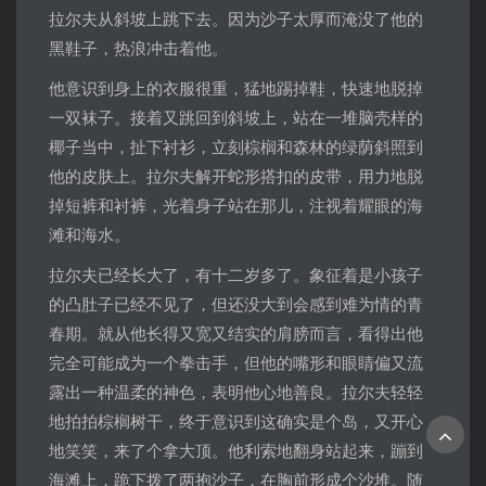
拉尔夫从斜坡上跳下去。因为沙子太厚而淹没了他的
黑鞋子，热浪冲击着他。
他意识到身上的衣服很重，猛地踢掉鞋，快速地脱掉
一双袜子。接着又跳回到斜坡上，站在一堆脑壳样的
椰子当中，扯下衬衫，立刻棕榈和森林的绿荫斜照到
他的皮肤上。拉尔夫解开蛇形搭扣的皮带，用力地脱
掉短裤和衬裤，光着身子站在那儿，注视着耀眼的海
滩和海水。
拉尔夫已经长大了，有十二岁多了。象征着是小孩子
的凸肚子已经不见了，但还没大到会感到难为情的青
春期。就从他长得又宽又结实的肩膀而言，看得出他
完全可能成为一个拳击手，但他的嘴形和眼睛偏又流
露出一种温柔的神色，表明他心地善良。拉尔夫轻轻
地拍拍棕榈树干，终于意识到这确实是个岛，又开心
地笑笑，来了个拿大顶。他利索地翻身站起来，蹦到
海滩上，跪下拨了两抱沙子，在胸前形成个沙堆。随