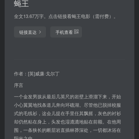
蝇王
全文13.67万字。点击链接看蝇王电影（需付费）。
链接直达
手机查看
作者：[英]威廉·戈尔丁
序言
一个金发男孩从最后几英尺的岩壁上滑溜下来，开始
小心翼翼地找条道儿奔向环礁湖。尽管他已脱掉校服
式的毛线衫，这会儿提在手里任其飘摇，灰色的衬衫
却仍然粘在身上，头发也湿漉漉地贴在前额。在他周
围，一条狭长的断层岩直插林莽深处，一切都沐浴在
阳光之中。……