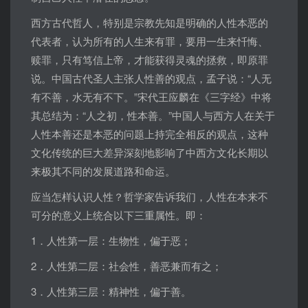
西方古代哲人，特别是宗教先知是明确的人性本恶的
代表者，认为所有的人生来有罪，要用一生来忏悔、
赎罪，只有笃信上帝，才能获得灵魂的拯救，即原罪
说。中国古代圣人主张人性善的观点，孟子说：“人无
有不善，水无有不下。”宋代王应麟在《三字经》中将
其总结为：“人之初，性本善。”中国人与西方人在关于
人性本善还是本恶的问题上持完全相反的观点，这种
文化传统的巨大差异深刻地影响了中西方文化长期以
来极其不同的发展道路和命运。
应当怎样认识人性？哲学家告诉我们，人性在本来不
可分的意义上统合以下三重属性。即：
1．人性第一层：生物性，偏于恶；
2．人性第二层：社会性，善恶兼而有之；
3．人性第三层：精神性，偏于善。