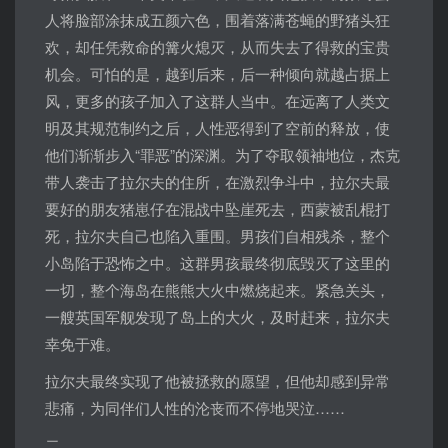
人将脸部涂抹成五颜六色，围着落满苍蝇的野猪头狂
欢，却任凭救命的篝火熄灭，从而失去了得救的宝贵
机会。可怕的是，越到后来，后一种倾向就越占据上
风，更多的孩子加入了这群人当中。在远离了人类文
明及其规范制约之后，人性恶得到了空前的释放，使
他们渐渐步入“罪恶”的深渊。为了夺取领袖地位，杰克
带人袭击了拉尔夫的住所，在激烈争斗中，拉尔夫最
要好的朋友猪崽仔在混战中坠崖死去，西蒙被乱棍打
死，拉尔夫自己也陷入重围。男孩们自相残杀，整个
小岛陷于恐怖之中。这群男孩最终彻底毁灭了这里的
一切，整个海岛在熊熊大火中燃烧起来。紧急关头，
一艘英国军舰发现了岛上的大火，及时赶来，拉尔夫
幸免于难。
拉尔夫最终实现了他被拯救的愿望，但他却感到异常
悲痛，为同伴们人性的沦丧而不停地哭泣……
二