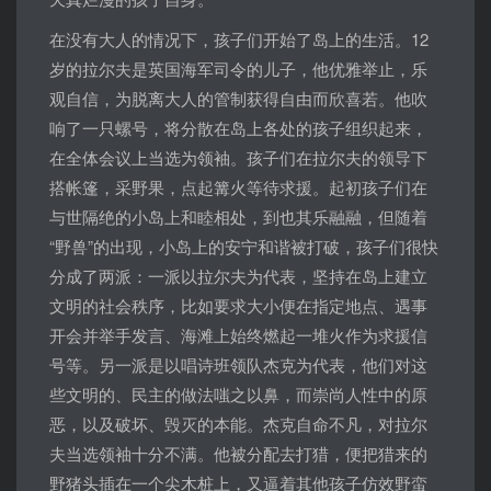
在没有大人的情况下，孩子们开始了岛上的生活。12
岁的拉尔夫是英国海军司令的儿子，他优雅举止，乐
观自信，为脱离大人的管制获得自由而欣喜若。他吹
响了一只螺号，将分散在岛上各处的孩子组织起来，
在全体会议上当选为领袖。孩子们在拉尔夫的领导下
搭帐篷，采野果，点起篝火等待求援。起初孩子们在
与世隔绝的小岛上和睦相处，到也其乐融融，但随着
“野兽”的出现，小岛上的安宁和谐被打破，孩子们很快
分成了两派：一派以拉尔夫为代表，坚持在岛上建立
文明的社会秩序，比如要求大小便在指定地点、遇事
开会并举手发言、海滩上始终燃起一堆火作为求援信
号等。另一派是以唱诗班领队杰克为代表，他们对这
些文明的、民主的做法嗤之以鼻，而崇尚人性中的原
恶，以及破坏、毁灭的本能。杰克自命不凡，对拉尔
夫当选领袖十分不满。他被分配去打猎，便把猎来的
野猪头插在一个尖木桩上，又逼着其他孩子仿效野蛮