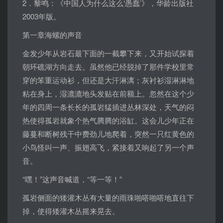
2．黎鸣：《中国人为什么这么‘愚蠢’》，华龄出版社
2003年版。
第一章海螺的声音
金发少年从岩石最下面的一截攀下来，又开始试探着
朝环礁湖方向走去。虽然他已经脱掉了那件学校里常
穿的笨重运动衫，但还是大汗淋漓；灰衬衫湿淋淋地
粘在身上，湿漉漉地头发贴在前额上。忽然在这个少
年的四周一条长长的孤岩猛插进丛林深处，天气的闷
热使得孤岩就象个热气腾腾的浴缸。这会儿少年正在
藤蔓和断树残干中费劲儿地爬着，突然一只红黄色的
小鸟怪叫一声、振翅高飞，紧接着又响起了另一个声
音。
“嘿！”这声音喊道，“等一等！”
孤岩侧面的矮灌木丛有大量的雨珠啪嗒啪嗒地直往下
掉，使得矮灌木丛摇来晃去。