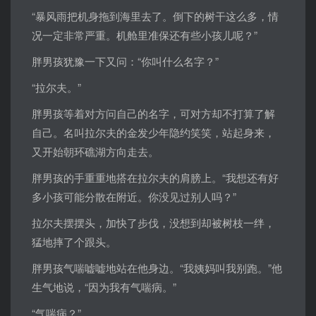
“暴风雨把机身拖到海里去了。倒下的树干这么多，情
况一定非常严重。机舱里准保还有些小孩儿呢？”
胖男孩犹豫一下又问：“你叫什么名字？”
“拉尔夫。”
胖男孩等着对方问自己的名字，可对方却不打算了解
自己。名叫拉尔夫的金发少年隐约笑笑，站起身来，
又开始朝环礁湖方向走去。
胖男孩的手重重地搭在拉尔夫的肩膀上。“我想还有好
多小孩可能分散在附近。你没见过别人吗？”
拉尔夫摆摆头，加快了步伐，没想到却被树枝一绊，
猛地摔了个跟头。
胖男孩气喘嘘嘘地站在他身边。“我姨妈叫我别跑。”他
生气地说，“因为我有气喘病。”
“气喘病？”