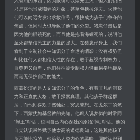
人有用的东西，因为眼镜可以聚光生火，但人们仍旧
只是将他当成嘲弄的对象，甚至包括拉尔夫。火使他
们可以向远方发出求救信号，很快成为孩子们争夺的
焦点，但同时火也导致了他们的分裂。猪崽仔最后是
因为他的眼镜死的，而且他是抱着海螺死的，说明他
至死都坚信民主的力量的强大。在猪崽仔身上，我们
看到了专制社会中知识分子命运的缩影：没有权势但
却比任何人都相信人性的存在，敢于藐视专制权力，
自尊但又自卑，他们往往被专制权力轻而易举地扼杀
而毫无保护自己的能力。
西蒙扮演的是人文知识分子的角色，有着非凡的洞察
力和正直的人格，敢于探索真理。其他孩子群起群
居，而他则喜欢子然独处，冥思苦想。在戈尔丁的笔
下，西蒙犹如基督教的先知。他痴人说梦似的时常同
“蝇王”对话，也同自己内心深处的原始冲动对话。他的
自觉认识最终赋予他崇高的道德良知，这是其他孩子
所不能比拟的。他谙熟人类内心的黑暗，同时认识到