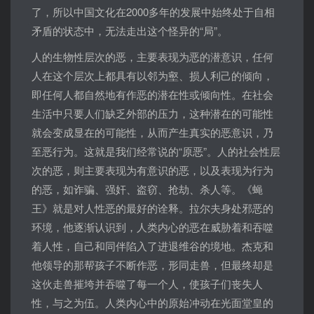
了，所以中国文化在2000多年的发展中始终处于自相
矛盾的状态中，无法走出这个怪异的“局”。
人的生物性层次的恶，主要表现为恶的潜意识，任何
人在这个层次上都具有以邻为壑、损人利己的倾向，
即任何人都自然地有作恶的潜在性或倾向性。在社会
生活中只要人们缺乏外部的压力，这种潜在的可能性
就会变成显在的可能性，从而产生真实的恶意识，乃
至恶行为。这就是我们经常说的“原恶”。人的社会性层
次的恶，则主要表现为有意识的恶，以及表现为行为
的恶，如诈骗、强奸、盗窃、抢劫、杀人等。《蝇
王》就是对人性恶的最好的诠释。拉尔夫身处邪恶的
环境，他逐渐认识到，人类内心的恶在威胁着和吞噬
着人性，自己和同伴陷入了进退维谷的境地。杰克和
他领导的那帮孩子不断作恶，形同走兽，但最终却是
这伙走兽摧垮并吞噬了每一个人，使孩子们丧失人
性，与之为伍。人类内心中的原始冲动在光面堂皇的