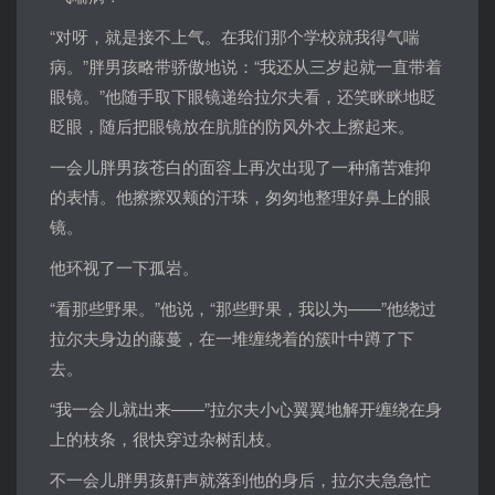
“对呀，就是接不上气。在我们那个学校就我得气喘
病。”胖男孩略带骄傲地说：“我还从三岁起就一直带着
眼镜。”他随手取下眼镜递给拉尔夫看，还笑眯眯地眨
眨眼，随后把眼镜放在肮脏的防风外衣上擦起来。
一会儿胖男孩苍白的面容上再次出现了一种痛苦难抑
的表情。他擦擦双颊的汗珠，匆匆地整理好鼻上的眼
镜。
他环视了一下孤岩。
“看那些野果。”他说，“那些野果，我以为——”他绕过
拉尔夫身边的藤蔓，在一堆缠绕着的簇叶中蹲了下
去。
“我一会儿就出来——”拉尔夫小心翼翼地解开缠绕在身
上的枝条，很快穿过杂树乱枝。
不一会儿胖男孩鼾声就落到他的身后，拉尔夫急急忙