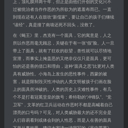
上，顶礼膜拜两千年，但正是由他们开创的文化只不
过被统治者当作作恶的为所欲为的遮羞布而已。一直
到现在还有人在鼓吹“新儒家”，要让自己的孩子们继续
“读经”，真是撞了南墙还死不回头，没救了。
在《蝇王》里，杰克有一个面具，它的寓意是，人之
所以作恶而毫无顾忌，关键在于有一张“假”脸。人一旦
带上了面具，就有了狂欢的欲望，兽性就可以尽情地
宣泄，而事实上掩盖恶的又绝非仅仅只是面具，更可
怕的还是善的借口和理由，这种“面具之恶”比更对人类
具有威胁性。小海岛上发生的恶性事件，西蒙的被
害，就是限制毁灭性冲动的人类文明被孩子们画在脸
上的面具所冲破的。人类的历史上灾难性事件，有几
个不是打着冠冕堂皇的旗号；希特勒的“冲锋队”、“党
卫军”，文革的红卫兵运动在作恶时不都是高喊着自己
漂亮的口号吗？可见，对人类威胁最大的还不完全是
人们容易看到或体会到的人性恶，而是人在善的面具
下所从事的恶。建议大家读一读我写的《风中芦苇》