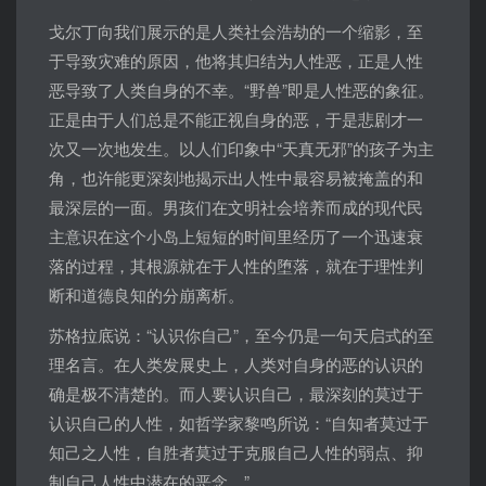
戈尔丁向我们展示的是人类社会浩劫的一个缩影，至
于导致灾难的原因，他将其归结为人性恶，正是人性
恶导致了人类自身的不幸。“野兽”即是人性恶的象征。
正是由于人们总是不能正视自身的恶，于是悲剧才一
次又一次地发生。以人们印象中“天真无邪”的孩子为主
角，也许能更深刻地揭示出人性中最容易被掩盖的和
最深层的一面。男孩们在文明社会培养而成的现代民
主意识在这个小岛上短短的时间里经历了一个迅速衰
落的过程，其根源就在于人性的堕落，就在于理性判
断和道德良知的分崩离析。
苏格拉底说：“认识你自己”，至今仍是一句天启式的至
理名言。在人类发展史上，人类对自身的恶的认识的
确是极不清楚的。而人要认识自己，最深刻的莫过于
认识自己的人性，如哲学家黎鸣所说：“自知者莫过于
知己之人性，自胜者莫过于克服自己人性的弱点、抑
制自己人性中潜在的恶念。”