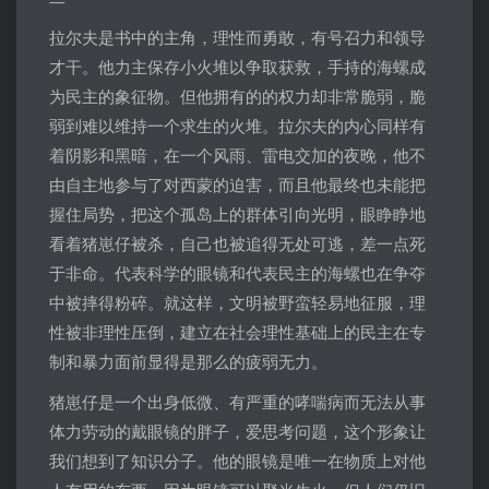
拉尔夫是书中的主角，理性而勇敢，有号召力和领导
才干。他力主保存小火堆以争取获救，手持的海螺成
为民主的象征物。但他拥有的的权力却非常脆弱，脆
弱到难以维持一个求生的火堆。拉尔夫的内心同样有
着阴影和黑暗，在一个风雨、雷电交加的夜晚，他不
由自主地参与了对西蒙的迫害，而且他最终也未能把
握住局势，把这个孤岛上的群体引向光明，眼睁睁地
看着猪崽仔被杀，自己也被追得无处可逃，差一点死
于非命。代表科学的眼镜和代表民主的海螺也在争夺
中被摔得粉碎。就这样，文明被野蛮轻易地征服，理
性被非理性压倒，建立在社会理性基础上的民主在专
制和暴力面前显得是那么的疲弱无力。
猪崽仔是一个出身低微、有严重的哮喘病而无法从事
体力劳动的戴眼镜的胖子，爱思考问题，这个形象让
我们想到了知识分子。他的眼镜是唯一在物质上对他