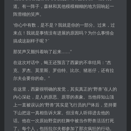
道。有一阵子，森林和其他模模糊糊的地方回响起一
阵滑稽的笑声。
‘你心中有数，是不是？我就是你的一部分。过来，过
来点！我就是事情没有进展的原因吗？为什么事情会
搞成这副样子呢？’
那笑声又颤抖着响了起来……”
在这次对话中，蝇王还预言了西蒙的不幸结局：“杰
克、罗杰、莫里斯、罗伯特、比尔、猪崽仔，还有拉
尔夫会要你的命。”
在这里，西蒙很明确的发觉，其实真正的“野兽”在人的
内心深处，是人的原恶、原罪的表象。当他得知山顶
上一直被误认的“野兽”其实是飞行员的尸体后，坚持要
下山把这一真相告诉大家。但没有人听得进去他的
话。他在一次原始野蛮的狂舞中被当作野兽活活打死
了。每个人，包括拉尔夫都参加了那次疯狂的行动。