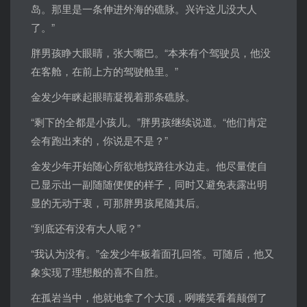
岛。那里是一条伸进外海的礁脉。兴许这儿没大人
了。”
胖男孩睁大眼睛，张大嘴巴。“本来有个驾驶员，他没
在客舱，在前上方的驾驶舱里。”
金发少年眯起眼睛凝视着那条礁脉。
“剩下的全都是小孩儿。”胖男孩继续说道。“他们肯定
会有跑出来的，你说是不是？”
金发少年开始随心所欲地找路往水边走。他尽量使自
己显示出一副随随便便的样子，同时又避免表露出明
显的无动于衷，可那胖男孩尾随其后。
“到底还有没有大人呢？”
“我认为没有。”金发少年板着面孔回答。可随后，他又
象实现了理想般的喜不自胜。
在孤岩当中，他就地拿了个大顶，咧嘴笑看着颠倒了