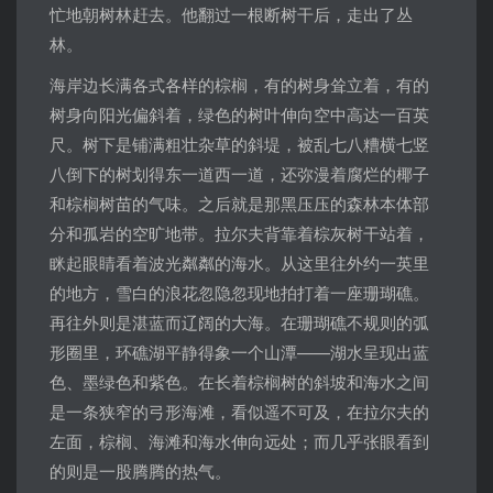
忙地朝树林赶去。他翻过一根断树干后，走出了丛
林。
海岸边长满各式各样的棕榈，有的树身耸立着，有的
树身向阳光偏斜着，绿色的树叶伸向空中高达一百英
尺。树下是铺满粗壮杂草的斜堤，被乱七八糟横七竖
八倒下的树划得东一道西一道，还弥漫着腐烂的椰子
和棕榈树苗的气味。之后就是那黑压压的森林本体部
分和孤岩的空旷地带。拉尔夫背靠着棕灰树干站着，
眯起眼睛看着波光粼粼的海水。从这里往外约一英里
的地方，雪白的浪花忽隐忽现地拍打着一座珊瑚礁。
再往外则是湛蓝而辽阔的大海。在珊瑚礁不规则的弧
形圈里，环礁湖平静得象一个山潭——湖水呈现出蓝
色、墨绿色和紫色。在长着棕榈树的斜坡和海水之间
是一条狭窄的弓形海滩，看似遥不可及，在拉尔夫的
左面，棕榈、海滩和海水伸向远处；而几乎张眼看到
的则是一股腾腾的热气。