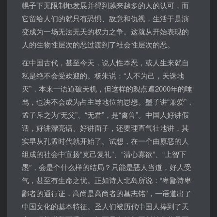
幌子下无限制地发展并得到越来越多的人的认可，而
它留给人们的就只有恐惧、敌意和仇视，生活于是演
变成为一场无法无天的权力之争。这就从开始表现的
人的生物性层次的恶过渡到了社会性层次的恶。
在中国古代，甚至今天，说人性本恶，或人生来就自
私是绝不会受欢迎的。杨朱说：“人不为己，天诛地
灭”，本来一语道破天机，但这样的观点遭2000年的唾
骂，也决不会成为占主导地位的思想。墨子讲“兼爱”，
孟子斥之为“无父”、“无君”，是“禽兽”。中国人好讲假
话，好讲漂亮话、好讲面子，还要理直气壮地讲，其
实早从孔孟时代就开始了。试想，在一个由原恶的人
组成的社会中宣扬“克己复礼”、“清心寡欲”、“上智下
愚”，会是个什么样的结局？只能是恶人当道，好人受
气，甚至有生命之忧。正如诗人北岛所说：“卑鄙诗卑
鄙者的通行证，高尚是高尚者的墓志铭”，一语道出了
中国文化的基本特征。圣人们被历代中国人捧到了天