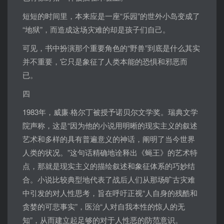
短短的时间里，本来应是一座“乐园”的世外小岛变成了
“地狱”，而造成这场灾难的却是孩子们自己。
可见，书中扮演那个重要角色的“野兽”到底是什么其实
并不重要，它只是象征了人类本能的恐惧和邪恶而
已。
四
1983年，威廉·格尔丁被授予诺贝尔文学奖。瑞典文学
院声称，这是“因为他的小说用明晰的现实主义的叙述
艺术和多样的具有普遍意义的神话，阐明了当今世界
人类的状况。”这句话精确地诠释出《蝇王》的艺术特
点，那就是现实主义的描绘叙述和象征体系的巧妙结
合。小说比较典型地代表了战后人们从那场旷古灾难
中引发的对人性思考，旨在呼吁正视“人自身的残酷和
贪婪的可悲事实”，医治“人对自我本性的惊人的无
知”，从而建立起足够的对于人性恶的防范意识。