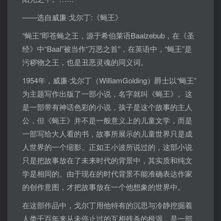
——选自威廉·戈尔丁:《蝇王》
“蝇王”即苍蝇之王，源于希伯莱语Baalzebub，在《圣
经》中“Baal”被当作“万恶之首”，在英语中，“蝇王”是
污秽物之王，也是丑恶灵魂的同义词。
1954年，威廉·戈尔丁（WilliamGolding）爵士以“蝇王”
为主题写作出版了一部小说，名字就叫《蝇王》。这
是一部带有神话色彩的小说，孩子是这个故事的主人
公，但《蝇王》并不是一般意义上的儿童文学，而是
一部写给大人看的书，故事所展示的儿童世界只是成
人世界的一个缩影。正如王小波所说过的，这部小说
只是把故事放在了未来时代的背景中，其实质和纯文
学是相同的。由于现在的时代背景不能准确表达作家
的创作意图，才把故事放在一个他想象的世界中。
在这部作品中，戈尔丁用他特有的沉思与冷静挖掘着
人类千百年来从未停止过的互相残杀的根源，是一部