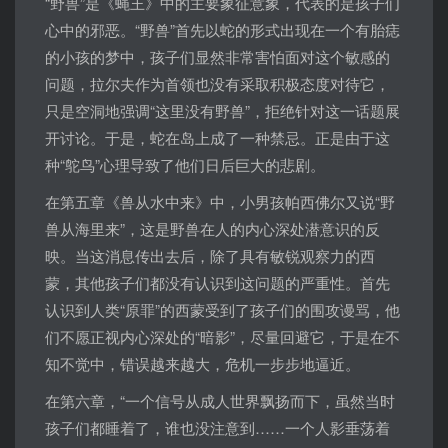
“野兽”是《蝇王》中的主要象征意象，代表的是孩子们
心中的邪恶。“野兽”首先以蛇的形式出现在一个有胎痣
的小孩的梦中，孩子们显然非常害怕面对这个敏感的
问题，拉尔夫作为首领也没有采取积极态度对待它，
只是空洞地强调“这里没有野兽”，拒绝针对这一话题展
开讨论。于是，蛇在岛上成了一种禁忌。正是由于这
种“鸵鸟”心理导致了他们日后巨大的悲剧。
在第五章《兽从水中来》中，小男孩帕西佛尔又说“野
兽从海里来”，这是野兽在人的内心深处潜意识的反
映。当这消息传出去后，除了具有敏锐观察力的西
蒙，其他孩子们都没有认识到这问题的严重性。首先
认识到人类“原罪”的西蒙受到了孩子们的围攻谩骂，他
们不愿正视内心深处的“暗影”，尽量回避它，于是在不
知不觉中，错误越来越大，危机一步步地逼近。
在第六章，“一个信号从成人世界飘扬而下，虽然当时
孩子们都睡着了，谁也没注意到……一个人影垂荡着