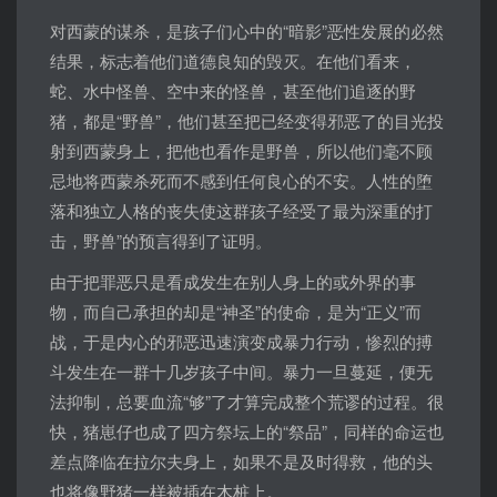
对西蒙的谋杀，是孩子们心中的“暗影”恶性发展的必然
结果，标志着他们道德良知的毁灭。在他们看来，
蛇、水中怪兽、空中来的怪兽，甚至他们追逐的野
猪，都是“野兽”，他们甚至把已经变得邪恶了的目光投
射到西蒙身上，把他也看作是野兽，所以他们毫不顾
忌地将西蒙杀死而不感到任何良心的不安。人性的堕
落和独立人格的丧失使这群孩子经受了最为深重的打
击，野兽”的预言得到了证明。
由于把罪恶只是看成发生在别人身上的或外界的事
物，而自己承担的却是“神圣”的使命，是为“正义”而
战，于是内心的邪恶迅速演变成暴力行动，惨烈的搏
斗发生在一群十几岁孩子中间。暴力一旦蔓延，便无
法抑制，总要血流“够”了才算完成整个荒谬的过程。很
快，猪崽仔也成了四方祭坛上的“祭品”，同样的命运也
差点降临在拉尔夫身上，如果不是及时得救，他的头
也将像野猪一样被插在木桩上。