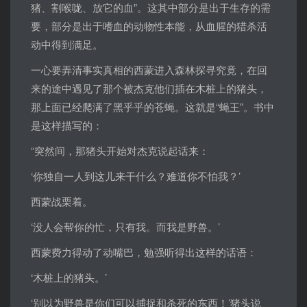
猪、割喉咙、放它的血”。这其中部分是出于生存的需
要，部分是出于嗜血的动物性本能，从血腥的猎杀活
动中得到满足。
一心要弄清事实真相的西蒙进入森林探寻究竟，在回
来的途中遇见了那个被杰克他们插在木桩上的猪头，
那上面已经爬满了黑乎乎的苍蝇。这就是“蝇王”。书中
是这样描写的：
“突然间，那猪头开始对杰克说起话来：
‘你独自一人到这儿来干什么？难道你不怕我？’
西蒙战栗着。
‘没人会帮你的忙，只有我。而我是野兽。’
西蒙费力得动了动嘴巴，勉强听得出这样的话语：
‘木桩上的猪头。’
‘别以为野兽是你们可以捕捉和杀死的东西！’猪头说