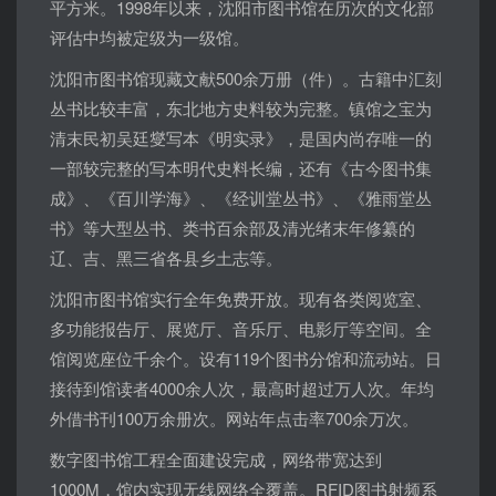
平方米。1998年以来，沈阳市图书馆在历次的文化部
评估中均被定级为一级馆。
沈阳市图书馆现藏文献500余万册（件）。古籍中汇刻
丛书比较丰富，东北地方史料较为完整。镇馆之宝为
清末民初吴廷燮写本《明实录》，是国内尚存唯一的
一部较完整的写本明代史料长编，还有《古今图书集
成》、《百川学海》、《经训堂丛书》、《雅雨堂丛
书》等大型丛书、类书百余部及清光绪末年修纂的
辽、吉、黑三省各县乡土志等。
沈阳市图书馆实行全年免费开放。现有各类阅览室、
多功能报告厅、展览厅、音乐厅、电影厅等空间。全
馆阅览座位千余个。设有119个图书分馆和流动站。日
接待到馆读者4000余人次，最高时超过万人次。年均
外借书刊100万余册次。网站年点击率700余万次。
数字图书馆工程全面建设完成，网络带宽达到
1000M，馆内实现无线网络全覆盖。RFID图书射频系