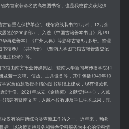
是省内首家获命名的高校图书馆，也是我校首次获此殊
省古籍重点保护单位”。现馆藏线装书约1万种，12万余
或题签的200多部）。入选《中国古籍善本书目》凡161
中华再造善本》《广州大典》等影印古籍8万多册。整理
图书馆卷》（共38册）《暨南大学图书馆古籍普查登记
跋批注校录》等。
业图书馆由南方报业传媒集团、暨南大学新闻与传播学院和
册及若干文稿、信函、工具设备等，其中包括1949年10
言学家詹伯慧教授捐赠的图书基础上建成，现有馆藏包
近3千份。2021年成立《金瓶梅》文献资料中心，入藏
书。图书馆建有暨南文库，入藏本校教师及学仁学术成果，现
省高校仅有的两所综合类查新工作站之一。近年来，围绕
为目标，以决策支持服务和特色学科服务为中心的学科情