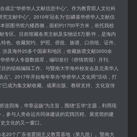
合成立“华侨华人文献信息中心”。作为教育部人文社科
文献中心”。2010年冠名为“彭磷基华侨华人文献信
位于本部图书馆六楼西侧，面积约1700平方米，依托我校
献专区。目前馆藏各类文献及实物近5万册/件，是海内
具特色。收藏契约、护照、侨批、族谱、口供纸、证件、
涉及海外20多个国家和地区；收藏族谱文献3000余
个华侨华人专题数据库，编印发行《侨情简报》月刊、
栏目的组稿编辑工作。与暨南大学海外校友会及北美华人
点”。2017年开始每年举办“华侨华人文化周”活动，打
馆”已成为集文献收藏、成果出版、教研支持、文化宣传
“侨连四海，华章远扬”为主旨，围绕“五华”主题，利用现
外，参与人类命运共同体建设的宏阔历程。展览馆的建
历史文化的又一窗口。
命名23个广东省爱国主义教育基地（第九批）。暨南大