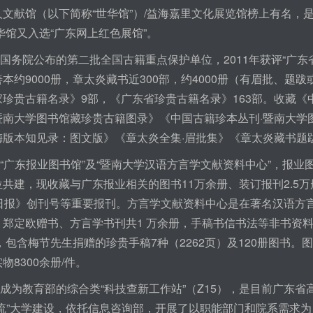
人文献馆（以下简称“世华馆”）/益海嘉里文化展览馆榜上有名，
世华馆又入选“广东网上红色展馆”。
国务院公布的第二批全国古籍重点保护单位，2011年获评“广东
本约9000册，章太炎藏书近300部，约4000册（有眉批、题跋
珍贵古籍名录》9部，《广东省珍贵古籍名录》163部。收藏《
暨南大学图书馆藏珍贵古籍图录》《中国古籍珍本丛刊·暨南大学
梅版本知见录：图文版》《章太炎全集·眉批集》《章太炎藏书题
“广东报业图书馆”及“暨南大学汉语方言学文献资料中心”，报
共建，现收藏与广东报业相关的图书11万余册、装订报刊2.5万
方日报》创刊号等重要报刊。方言学文献资料中心是在著名汉语方
郑定欧赠书、方言学书刊共1 万余册，手稿书信书法等非书资料
册，包含梅节先生捐赠的珍贵手稿7种（2262页）及120册图
物8300余册/件。
成为教育部的综合类“科技查新工作站”（Z15），是目前广东
一流”大学建设，依托信息咨询部，开展了以职能部门和院系需求