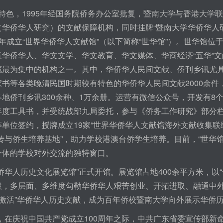
色，1995年经国务院侨务办公室批复，暨南大学与香港大学联
华侨华人研究）的文献保障机构，同时挂牌“暨南大学华侨华人研究
16年成立“世界华侨华人文献馆”（以下简称“世华馆”）。世华馆
华侨华人、华文文学、华文教育、华文媒体、华商经济“五华”文
藏最为集中的机构之一。其中，华侨华人民间文献、侨刊乡讯尤
书等各类晚清民国时期较有特色的华侨华人民间文献2000余件，
地侨刊乡讯300余种、1万余册。运营有微信公众号，开发有8
年度工具书，并受统战部九局委托，参与《侨务工作研究》部分
单位签约，授牌成立19家“世界华侨华人文献馆海外文献收集联络
传与侨生培养基地”，助力学校港澳台侨学生培养。目前，“世华
一体的学校对外交流的独特窗口。
侨华人历史文化展览馆”正式开馆。展览馆占地400余平方米，以
段，多层面、多维度勾勒华侨华人艰苦创业、开拓进取、融通中
“激活”华侨华人历史文献，成为百年侨校暨南大学向外展示华侨
，在庆祝中国共产党成立100周年之际，中共广东省委宣传部新