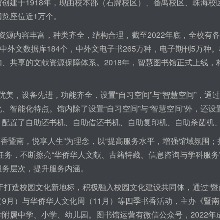
创建于1918年，现由校本部（石牌校区）、番禺校区、珠海校
阅览座位近1万个。
资源内容丰富，种类齐全，结构合理，截至2022年底，全校有各
有中外文数据库184个，中外文电子书265万种，电子期刊5万
知、共享的文献资源保障体系。2018年，智慧图书馆正式上线
美，设备先进，功能齐全，设置“自习空间”与“智慧空间”，通
、智能化特点。馆内除了设置“自习空间”与“智慧空间”外，还
，配置了自助还书机、自助借还书机、自助复印机、自助杀菌机
香暨南，悦享人生”为理念，以“提高服务水平，增强馆域氛围；
心任务，不断擦亮“华侨华人文献、古籍特藏、信息咨询与学科服
服务层次，提升服务内涵。
打造校园文化新地标，积极融入校园文化建设共同体，通过“暨南
（9月）与华侨华人文化周（11月）等四季书香活动，主办《暨
附属中学、小学、幼儿园。图书馆运营有微信公众号，2022年