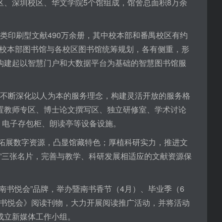
区、深圳校区、华文学院5个馆组成，馆舍总面积8万余
类印刷型文献490万余册，其中校本部和番禺校区有约
种。校本部图书馆与各校区图书馆统筹规划，各有侧重，形
，构建起以智慧门户和大数据平台为基础的智慧图书馆服
过不断深化以人为本的服务理念，构建灵活开放的服务格
设置教师专区、博士论文撰写区、独立研修室、学术讨论
、电子存包柜、朗读亭等设备设施。
拓展数字资源，凸显馆藏特色；厚植科研实力，推进文
务”三张名片，完善与教学、科研发展相适应的文献资源保
书悦会”品牌，举办暨南书香节（4月）、毕业季（6
南书悦会》阅读刊物，大力开展阅读推广活动，并将活动
成立新媒体工作小组。