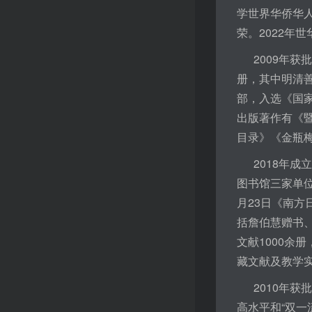
学世界华侨华
荣。2022年
2009年获批
册，其中明清善
部，入选《国家
出版著作有《
目录》《金瓶
2018年成立
图书馆三家单位
月23日《南
括詹伯慧赠书、
文献1000余
藏文献及教学实
2010年获批
高水平和“双