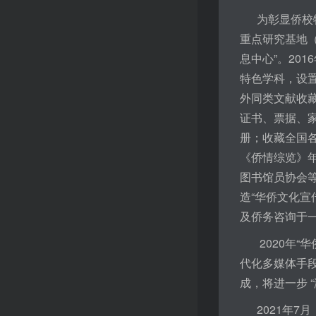
为彰显侨校特
重点研究基地（
息中心”。20
特色学科，设置
外同类文献收
证书、票据、家
册；收藏全国各
《侨情综览》
图书馆员协会等
造“华侨文化宣
及侨务咨询于
2020年“华
代化多媒体手
成，将进一步 
2021年7月