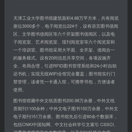
天津工业大学图书馆建筑面积
4.88
万平方米，共有阅览
座位
3000
多个，电子阅览位
224
个，设有语言图书借阅
区、文学图书借阅区等六个开架图书借阅区，以及电
子阅览室、艺术阅览室、现刊阅览室等六个阅览室和
一个培训室。图书馆采用大平面、全开架、借阅合一
的服务模式。设有
20
间信息共享空间，各项设施齐
全、布局合理，引进
RFID
图书管理系统和
24
小时自助
还书机；实现无线
WIFI
全馆完全覆盖；图书馆实行门
禁管理，读者凭一卡通入馆，可携带书包，方便读者
使用。
图书馆馆藏中外文纸质图书
200.98
万余册，中外文纸
质期刊
1100
余种；中外文电子图书
150
万余册，中外文
电子期刊
151
万余册。图书馆先后引进
80
余个数据库，
包括
CNKI
中国知网、中文社会科学引文索引
CSSCI
、