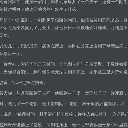
刚返回家中，他推开家门，却看到家里多了三个孩子，还有一个陌生
刚顿时明白了他离开的这些年发生了什么。
举起手中的宝剑，一剑刺穿了伯陵的胸口。伯陵被吴刚杀死之后，炎
大帝将吴刚发配到了月亮上，让他日日不停歇地砍月桂树。月桂是不
无功。
思念儿子，积郁成疾，病倒在床上。吴刚在月亮上看到了母亲生病，
亲最后一面。
一片孝心，便给了他三天时间，让他到人间与母亲团聚。王母娘娘提
，天梯就会消失，到时候你就无法回到月亮上，如果被玉皇大帝知道
说道：“我一定按时回来。”
着天梯，从月亮回到了人间。他回到村子里，发现村子里一片死寂，
时，遇到了一个老伯，他上前询问：“老伯，村子里的人都去哪儿了，
，说道：“前段时间，村里流行起了瘟疫，许多人都染病了，你还是赶
看到母亲也染上了瘟疫，病倒在床上。他一心想要救治母亲和村里其