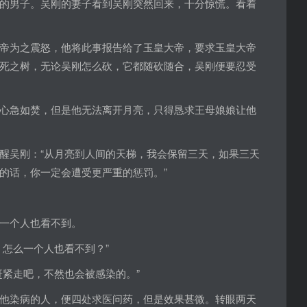
的男子。吴刚的妻子看到吴刚突然回来，十分惊慌。看着
帝为之震怒，他将此事报告给了玉皇大帝，要求玉皇大帝
死之树，无论吴刚怎么砍，它都随砍随合，吴刚便要忍受
心急如焚，但是他无法离开月亮，只得恳求王母娘娘让他
醒吴刚：“从月亮到人间的天梯，我会保留三天，如果三天
的话，你一定会遭受更严重的惩罚。”
一个人也看不到。
怎么一个人也看不到？”
紧走吧，不然也会被感染的。”
他染病的人，便四处求医问药，但是效果甚微。转眼两天