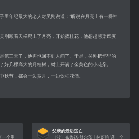
子里年纪最大的老人对吴刚说道：“听说在月亮上有一棵神
吴刚顺着天梯爬上了月亮，开始摘桂花，他想起感染瘟疫
是第三天了，他再也回不到人间了。于是，吴刚把怀里的
了好几棵高大的月桂树，树上开满了金黄色的小花朵。
中秋节，都会一边赏月，一边饮桂花酒。
父亲的最后逃亡
有一个重
［波］布鲁诺·舒尔茨 | 林蔚昀 译，全