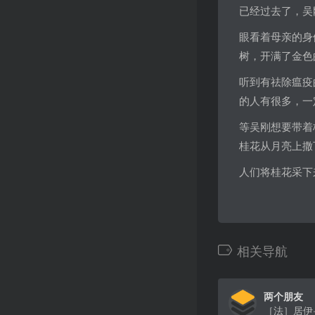
已经过去了，吴
眼看着母亲的身
树，开满了金色
听到有祛除瘟疫
的人有很多，一
等吴刚想要带着
桂花从月亮上撒
人们将桂花采下
相关导航
两个朋友
［法］居伊·