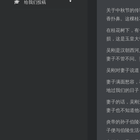
♥
给我们投稿
关于中秋节的传
香扑鼻。这棵桂
在桂花树下，有
损，这是玉皇大
吴刚是汉朝西河
妻子不管不问。
吴刚对妻子说道
妻子满面愁容，
地过我们的日子
妻子的话，吴刚
妻子也不知道他
炎帝的孙子伯陵
子便与伯陵生活