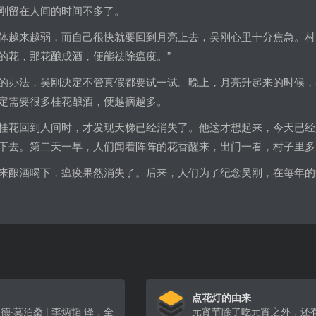
刚留在人间的时间不多了。
体越来越弱，而自己很快就要回到月亮上去，吴刚心里十分焦急。村
的花，那花酿成酒，便能祛除瘟疫。”
的办法，吴刚决定不管真假都要试一试。晚上，月亮升起来的时候，
定需要很多桂花酿酒，便越摘越多。
桂花回到人间时，才发现天梯已经消失了。他这才想起来，今天已经
下去。第二天一早，人们闻着阵阵的花香醒来，出门一看，村子里多
来酿酒喝下，瘟疫果然消失了。后来，人们为了纪念吴刚，在每年的
点花灯的由来
德·莫泊桑 | 李炳韬 译，全
元宵节除了吃元宵之外，还