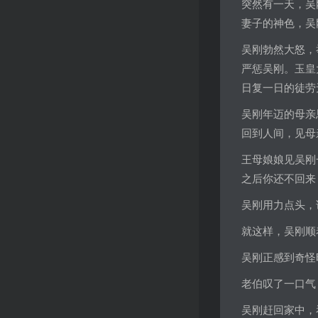
突然有一天，吴
妻子的神色，吴
吴刚勃然大怒，
严惩吴刚。玉皇
日复一日的徒劳
吴刚年迈的母亲
回到人间，见母
王母娘娘见吴刚
之后你还不回来
吴刚用力点头，
就这样，吴刚顺
吴刚正感到奇怪
老伯叹了一口气
吴刚赶回家中，