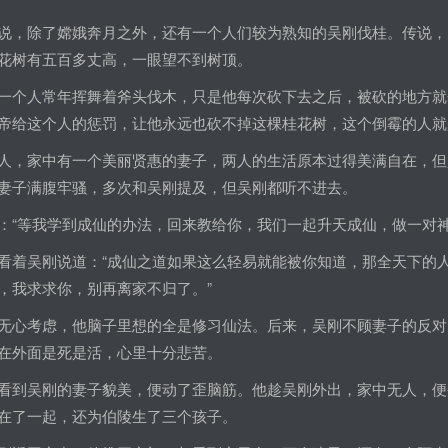
说，除了嫦娥奔月之外，还有一个人们较为熟知的吴刚伐桂。传说，
花树有五百多丈高，一眼望不到树顶。
一个人常年挥舞着斧头伐木，只是他每次砍下去之后，被砍的地方就
帝给这个人的惩罚，让他永远也砍不掉这棵桂花树，这个倒霉的人就
人，家中有一个美丽贤惠的妻子，两人的生活原本过得美满自在，但
妻子满腹牢骚，多次和吴刚提及，但吴刚都听不进去。
：“等我学到成仙的办法，回来教给你，我们一起升天成仙，做一对神
看着吴刚说道：“成仙之道如果这么轻易就能被你知道，那全天下的
，我求求你，别再离家不归了。”
无心考虑，他脑子里想的全是修习仙法。后来，吴刚不顾妻子的反对
在外面是死是活，心里十分悲苦。
看到吴刚的妻子貌美，便动了歪脑筋。他趁吴刚外出，家中无人，便
在了一起，还为伯陵生了三个孩子。