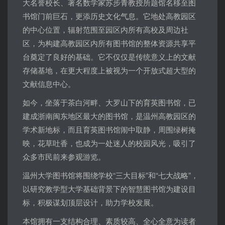
大名誉校长、著名数学家苏步青教授所题馆名移至图
书馆门前巨石，更添历史文化气息。它地处高教园区
的中心位置，辐射范围至园区内所有高校及周边社
区，为构建高教园区内所有图书馆的整体资源共享平
台奠定了良好的基础。它不仅仅是传统意义上的文献
存储基地，在更大程度上被视为一个开放式超大型的
文献信息中心。
如今，坐落于茶白河畔、大罗山下的育英图书馆，已
建成浙南闽东地区最大的图书馆，是温州高教园区的
学术新地标，而且育英图书馆闹中取静，周围绿树掩
映，花草吐香，也成为一处迷人的校园风光，吸引了
众多市民前来参观游览。
温州大学图书馆将围绕学校“三大目标”和“七大战略”，
以研究教学型大学基础背景下的智慧图书馆为建设目
标，积极谋划顶层设计，助力学校发展。
本馆拥有一支结构合理、素质较高、全心全意为读者