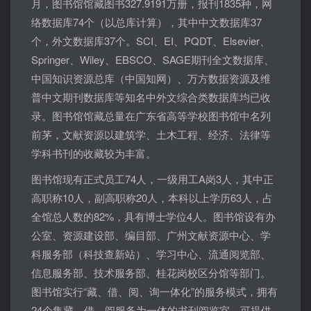
月，图书馆馆藏图书327.9191万册，报刊1835种，网
络数据库74个（以总库计算），其中中文数据库37
个，外文数据库37个。SCI、EI、PQDT、Elsevier、
Springer、Wiley、EBSCO、SAGE期刊全文数据库、
中国知识资源总库（中国知网）、万方数据资源及维
普中文期刊数据库等知名中外文综合类数据库均已收
录。图书馆馆藏总量在广东省高等学校图书馆中名列
前茅，文献资源以建筑学、土木工程、经济、法律等
学科书刊的收藏较为丰富。
图书馆现有正式员工74人，一级用工A岗3人，其中正
高职称10人，副高职称20人，本科以上学历63人，占
全馆总人数的82%，具有博士学位4人。图书馆设有办
公室、资源建设部、编目部、广州文献资源中心、学
科服务部（科技查新站）、学习中心、流通阅览部、
信息服务部、技术服务部、桂花岗校区分馆等部门。
图书馆实行“藏、借、阅、询一体化”的服务模式，拥有
24个集藏、借、阅服务为一体的书刊阅览室。可提供