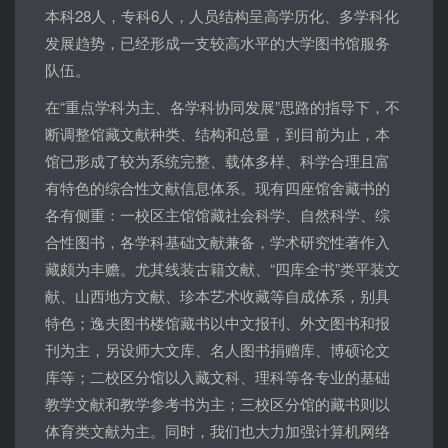
本科28人，专科6人，人员结构呈高学历化、多学科化
发展趋势，已经形成一支较高水平的大学图书馆服务
队伍。
在“重点学科为主、各学科协同发展”思路的指导下，不
断调整馆藏文献种类、结构和总量，到目前为止，本
馆已形成了较为系统完整、载体多样、科学合理且富
有特色的综合性文献信息体系。现有四座馆舍藏书的
各有侧重：一校区主馆馆藏社会科学、自然科学、综
合性图书，各学科基础文献兼备，学术研究性著作入
藏颇为丰赡。尤其线装古籍文献、“四库全书”类平装文
献、山西地方文献、珍本艺术收藏等自成体系，别具
特色；逸夫图书楼馆藏书以中文报刊、外文图书和报
刊为主，另设师大文库、名人图书捐赠库、博硕论文
库等；二校区分馆以入藏文科、理科等各专业的基础
教学文献和教学参考书为主；三校区分馆的藏书则以
体育类文献为主。同时，我们也大力加强计算机网络