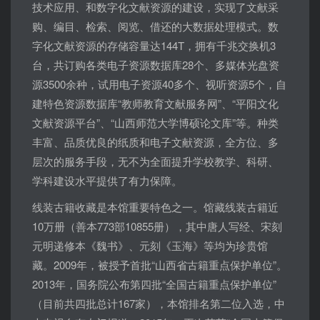
技术应用、和数字化文献资源的建设，实现了文献采
购、编目、检索、阅览、借还的大数据处理模式。数
字化文献资源的存储容量达144T，拥有千兆交换机3
台，共订购各类电子资源数据库28个、多媒体光盘资
源3500余种，试用电子资源40多个、视听资源5个，自
建特色资源数据库“教师教育文献服务网”、“平阳文化
文献资源平台”、“山西师范大学博硕论文库”等。种类
丰富、品质优良的纸质和电子文献资源，全方位、多
层次的服务手段，无不为全面提升学校教学、科研、
学科建设水平提供了有力保障。
线装古籍收藏是本馆重要特色之一。馆藏线装古籍近
10万册（善本773部10855册），其中唐人写经、宋刻
元明递修本《魏书》、元刻《玉海》等均为珍贵馆
藏。2009年，被授予首批“山西省古籍重点保护单位”。
2013年，国务院公布第四批“全国古籍重点保护单位”
（目前共四批总计167家），本馆排名第二位入选，中