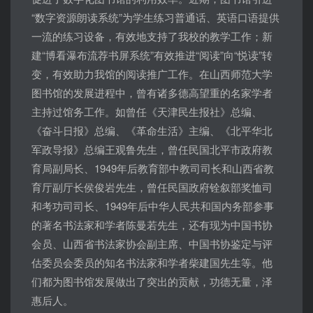
“数字资源朗读系统”为学生练习普通话、英语口语提供
一流的练习设备，有效地支持了我校的教学工作；新
建“博看瀑布流荐书屏系统”有效推进“阅读”向“悦读”转
变，有效助力我馆的阅读推广工作。在山西师范大学
图书馆的发展进程中，曾有诸多德高望重的名家学者
主持过馆务工作。如曾任《天津民生报社》总编、
《奋斗日报》总编、《革命生活》主编、《北平华北
军政导报》总编王观鲁先生，曾任民国北平市政府教
育局副局长、1949年后教育部中教司司长和山西省教
育厅副厅长侯俊岩先生，曾任民国政府铨叙部奖恤司
和考功司司长、1949年后中华人民共和国内务部参事
的著名书法家和学者陈曼若先生，还有现为中国书协
会员、山西省书法家协会副主席、中国书协鉴定与评
估委员会委员的知名书法家和学者柴建国先生等。他
们都为图书馆发展做出了突出的贡献，功德无量，泽
惠后人。