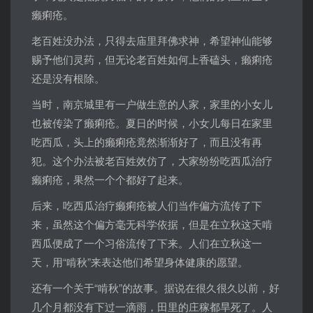
癞痢疮。
老百姓没办法，只得去庙里拜佛求神，希望神仙能够
赐予他们灵药，但无论老百姓如何上香磕头，癞痢疮
还是没有根除。
当时，南京城里有一户做生意的人家，家里的小女儿
也被传染了癞痢疮。夏日的时候，小女儿每日在家里
吃西瓜，头上的癞痢疮竟然渐渐好了，而且没有再
犯。这个办法被老百姓效仿了，大家纷纷吃西瓜治疗
癞痢疮，果然一个个都好了起来。
后来，吃西瓜治疗癞痢疮被人们当作偏方流传了下
来，虽然这个偏方毫无科学依据，但是在立秋这天啃
西瓜便成了一个习俗流传了下来。人们在立秋这一
天，用“啃秋”来表达他们希望身体健康的愿望。
还有一个关于“啃秋”的故事。据说在很久很久以前，好
几个月都没有下过一滴雨，田里的庄稼都旱死了。人