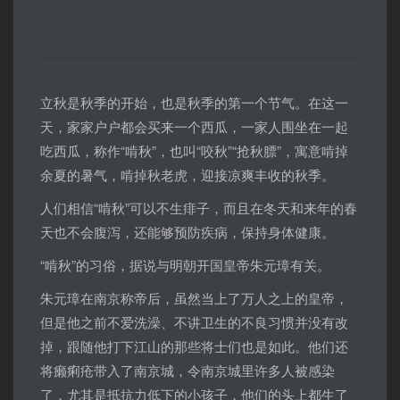
立秋是秋季的开始，也是秋季的第一个节气。在这一
天，家家户户都会买来一个西瓜，一家人围坐在一起
吃西瓜，称作“啃秋”，也叫“咬秋”“抢秋膘”，寓意啃掉
余夏的暑气，啃掉秋老虎，迎接凉爽丰收的秋季。
人们相信“啃秋”可以不生痱子，而且在冬天和来年的春
天也不会腹泻，还能够预防疾病，保持身体健康。
“啃秋”的习俗，据说与明朝开国皇帝朱元璋有关。
朱元璋在南京称帝后，虽然当上了万人之上的皇帝，
但是他之前不爱洗澡、不讲卫生的不良习惯并没有改
掉，跟随他打下江山的那些将士们也是如此。他们还
将癞痢疮带入了南京城，令南京城里许多人被感染
了，尤其是抵抗力低下的小孩子，他们的头上都生了