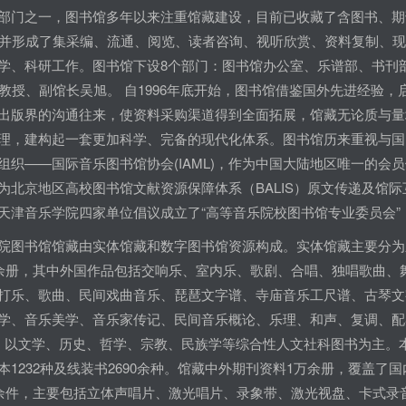
部门之一，图书馆多年以来注重馆藏建设，目前已收藏了含图书、期
，并形成了集采编、流通、阅览、读者咨询、视听欣赏、资料复制、
学、科研工作。图书馆下设8个部门：图书馆办公室、乐谱部、书刊
荣教授、副馆长吴旭。 自1996年底开始，图书馆借鉴国外先进经验
出版界的沟通往来，使资料采购渠道得到全面拓展，馆藏无论质与量
理，建构起一套更加科学、完备的现代化体系。图书馆历来重视与国内
组织——国际音乐图书馆协会(IAML)，作为中国大陆地区唯一的会员
为北京地区高校图书馆文献资源保障体系（BALIS）原文传递及馆际互
天津音乐学院四家单位倡议成立了“高等音乐院校图书馆专业委员会
图书馆馆藏由实体馆藏和数字图书馆资源构成。实体馆藏主要分为
千余册，其中外国作品包括交响乐、室内乐、歌剧、合唱、独唱歌曲
打乐、歌曲、民间戏曲音乐、琵琶文字谱、寺庙音乐工尺谱、古琴文
学、音乐美学、音乐家传记、民间音乐概论、乐理、和声、复调、配
，以文学、历史、哲学、宗教、民族学等综合性人文社科图书为主。本
本1232种及线装书2690余种。馆藏中外期刊资料1万余册，覆盖
千余件，主要包括立体声唱片、激光唱片、录象带、激光视盘、卡式录