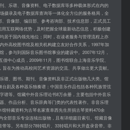
刊、乐谱、音像资料、电子数据库等多种载体形式在内的
现场摄录及电子数据库查询等一体化全方位的服务格局，全
部、音像部、编目部、参考咨询部、技术信息部，正式员工
，启用互联网络优势，及时把握全球最新动态信息，积极创建
均居于国内领先地位；同时，在读者服务与管理流程上亦
外高校图书馆及相关机构建立友好合作关系，1997年加
馆，参与到国际音乐图书馆事业的建设中。2007年12月，
借中心成员，2009年11月，图书馆联合上海音乐学院、
”，旨在为推动高校间艺术资源的交流、共享做出更大贡献。
乐谱、图书、期刊、音像资料及非正式出版物几大类。馆
、舞台剧及各种器乐独奏谱；中国音乐作品包括各种民族管弦
字谱等。馆藏中外音乐理论书8万余册，主要包括中外音乐
器、作品分析、音乐辞典等门类的代表性著作。非音乐理
馆特藏资料为古琴名家查阜西先生所捐古琴资料470余
了国内全部音乐专业连续出版物，且有详细篇目索引。馆藏音像
音带等。另有部分78转唱片、33转唱片和大开盘录音带。非