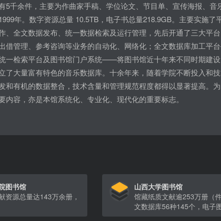
有5千余件，主要为作曲家手稿、学位论文、节目单、宣传海报、音
999年。数字资源总量 10.5TB，电子书总量218.9GB。主要
作、全文数据发布、统一数据检索及运行管理，先后开通了三大平台
出借管理、参考咨询等业务的自动化、网络化；全文数据库加工平台
统一检索平台及图书馆门户系统——将图书馆近十年来不同时期建设
立了大量富有特色的音乐数据库。十余年来，随着学院不断投入和技
发和有机的数据整合，技术含量和管理规范程度都得以显著提高。为
要内容，亦是本馆系统化、专业化、现代化的重要标志。
院图书馆
山西大学图书馆
献资源总量达143万余册，
馆藏纸质文献逾253万册（
文数据库56种145个，电子
刊约210万种