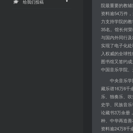
♥
给我们投稿
院最重要的教辅
资料逾54万件
力支持学院的教
35名。馆长何
与国内外同行及
实现了电子化处
入权威的全球性
图书馆又签约成
中国音乐学院、
中央音乐学院
藏乐谱16万6
乐、独奏乐、吹
史学、民族音乐
论藏书3万余册
种、中华再造善
资料逾24万8