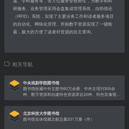
递、学科服务等，全方位服务全校师生，为教学和科
研服务。业务管理采用金盘集成管理系统，自助借还
（RFID）系统，实现了主要业务工作和读者服务项目
的自动化、网络化管理。所购数字资源实现了一键检
索，极大的方便了读者对资源的自主查询。
相关导航
中央戏剧学院图书馆
图书馆收藏中外文图书60万余册、中外文现刊300余
种、数字资源和自建特色资源库近20种、特色音像视频
资源1万余种、民国时期唱片5000余张、线装古籍及民
国时期图书6万余册、舞台剧照及演出说明书20万余
份。
北京科技大学图书馆
图书馆实体馆藏文献总量231万册（件）