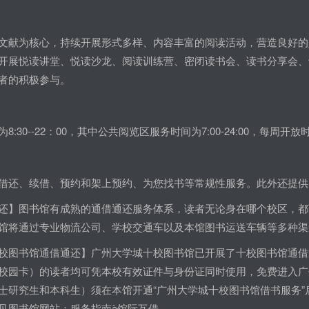
文献为核心，持续开展形式多样、内容丰富的阅读活动，营造良好的
开展悦读讲堂、悦读沙龙、阅读训练营、密闭读书会、读书分享会、
者的积极参与。
:30--22：00，其中公共阅览区服务时间为7:00-24:00，每周开放
借还、续借、预约和架上预约、为您找书等常规性服务。此外还提供
还】图书馆有成熟的通借通还服务体系，读者无论身在哪个校区，都
馆将通过专业物流公司、学校交通车以及本馆图书运送车辆等多种渠
校图书馆通借通还】广州大学城十校图书馆已开展了十校图书馆通借
校园卡）的读者均可凭本校有效证件与身份证同时使用，免费进入广
士研究生和本科生）须在本馆开通“广州大学城十校图书馆借书服务
见图书馆网站：服务指南à馆际互借。