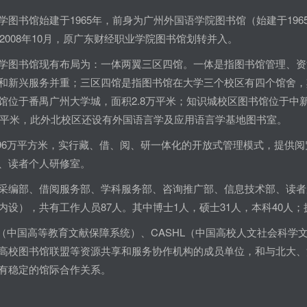
学图书馆始建于1965年，前身为广州外国语学院图书馆（始建于196
，2008年10月，原广东财经职业学院图书馆划转并入。
学图书馆现有布局为：一体两翼三区四馆。一体是指图书馆管理、资
和新兴服务并重；三区四馆是指图书馆在大学三个校区有四个馆舍，其
馆位于番禺广州大学城，面积2.8万平米；知识城校区图书馆位于中
00平米，此外北校区还设有外国语言学及应用语言学基地图书室。
.96万平方米，实行藏、借、阅、研一体化的开放式管理模式，提供阅览
、读者个人研修室。
采编部、借阅服务部、学科服务部、咨询推广部、信息技术部、读者
内设），共有工作人员87人。其中博士1人，硕士31人，本科40人
IS（中国高等教育文献保障系统）、CASHL（中国高校人文社会科
高校图书馆联盟等资源共享和服务协作机构的成员单位，和与北大、
有稳定的馆际合作关系。