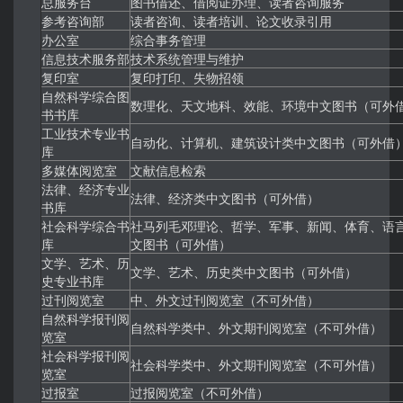
总服务台
图书借还、借阅证办理、读者咨询服务
参考咨询部
读者咨询、读者培训、论文收录引用
办公室
综合事务管理
信息技术服务部
技术系统管理与维护
复印室
复印打印、失物招领
自然科学综合图
数理化、天文地科、效能、环境中文图书（可外
书书库
工业技术专业书
自动化、计算机、建筑设计类中文图书（可外借
库
多媒体阅览室
文献信息检索
法律、经济专业
法律、经济类中文图书（可外借）
书库
社会科学综合书
社马列毛邓理论、哲学、军事、新闻、体育、语
库
文图书（可外借）
文学、艺术、历
文学、艺术、历史类中文图书（可外借）
史专业书库
过刊阅览室
中、外文过刊阅览室（不可外借）
自然科学报刊阅
自然科学类中、外文期刊阅览室（不可外借）
览室
社会科学报刊阅
社会科学类中、外文期刊阅览室（不可外借）
览室
过报室
过报阅览室（不可外借）