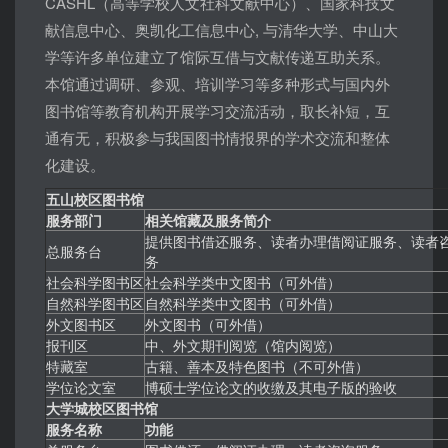
CASHL（高等学校人文社科文献中心）、国家科技文
献信息中心、奥凯化工信息中心, 与清华大学、中山大
学等许多单位建立了馆际互借与文献传递互助关系。
本馆通过调研、参观、培训学习等多种形式与国内外
图书馆等教育机构开展学习交流活动，取长补短，互
通有无，积极参与我国图书情报界的学术交流和整体
化建设。
五山校区图书馆
服务部门
相关馆藏及服务简介
提供图书借还服务、读者办理借阅证服务、读者
总服务台
务
社会科学图书区
社会科学类中文图书（可外借）
自然科学图书区
自然科学类中文图书（可外借）
外文图书区
外文图书（可外借）
报刊区
中、外文期刊阅览（馆内阅览）
特藏室
古籍、善本及特色图书（不可外借）
学位论文室
博硕士学位论文的收缴及其电子版的验收
大学城校区图书馆
服务名称
功能