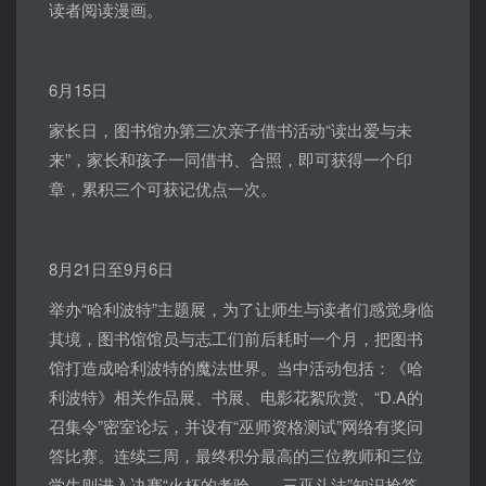
读者阅读漫画。
6月15日
家长日，图书馆办第三次亲子借书活动“读出爱与未
来”，家长和孩子一同借书、合照，即可获得一个印
章，累积三个可获记优点一次。
8月21日至9月6日
举办“哈利波特”主题展，为了让师生与读者们感觉身临
其境，图书馆馆员与志工们前后耗时一个月，把图书
馆打造成哈利波特的魔法世界。当中活动包括：《哈
利波特》相关作品展、书展、电影花絮欣赏、“D.A的
召集令”密室论坛，并设有“巫师资格测试”网络有奖问
答比赛。连续三周，最终积分最高的三位教师和三位
学生则进入决赛“火杯的考验——三巫斗法”知识抢答